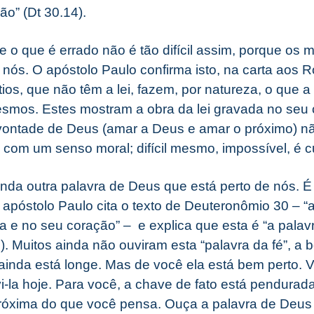
o” (Dt 30.14).
 e o que é errado não é tão difícil assim, porque o
 nós. O apóstolo Paulo confirma isto, na carta aos 
os, que não têm a lei, fazem, por natureza, o que a 
mesmos. Estes mostram a obra da lei gravada no seu
vontade de Deus (amar a Deus e amar o próximo) não 
com um senso moral; difícil mesmo, impossível, é cu
inda outra palavra de Deus que está perto de nós. É
apóstolo Paulo cita o texto de Deuteronômio 30 – “a
a e no seu coração” – e explica que esta é “a palav
 Muitos ainda não ouviram esta “palavra da fé”, a b
ainda está longe. Mas de você ela está bem perto. 
-la hoje. Para você, a chave de fato está pendurada
róxima do que você pensa. Ouça a palavra de Deus e