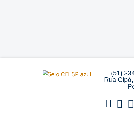
(51) 33
Rua Cipó,
Po