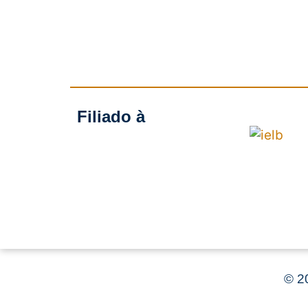
Filiado à
©
20