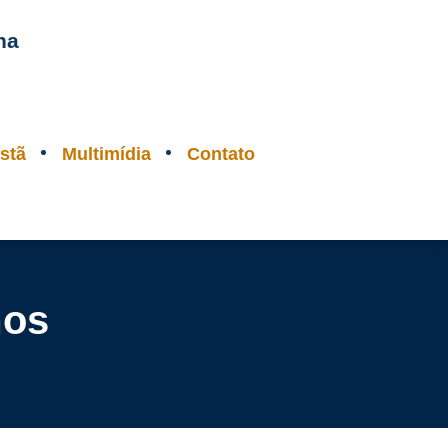
na
stã
Multimídia
Contato
mos