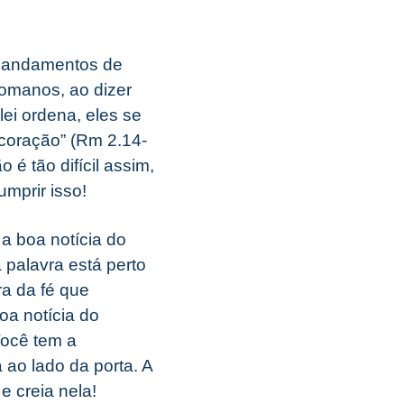
s mandamentos de
Romanos, ao dizer
lei ordena, eles se
 coração” (Rm 2.14-
é tão difícil assim,
mprir isso!
 a boa notícia do
 palavra está perto
ra da fé que
oa notícia do
Você tem a
 ao lado da porta. A
 creia nela!