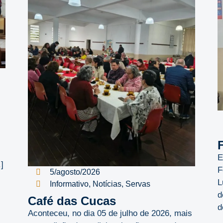
E
]
F
5/agosto/2026
L
Informativo
,
Notícias
,
Servas
d
Café das Cucas
d
Aconteceu, no dia 05 de julho de 2026, mais