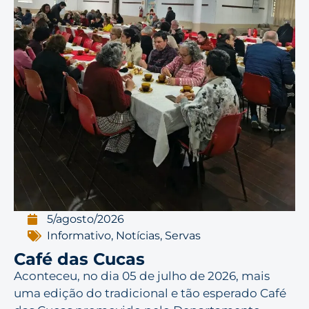
5/agosto/2026
Informativo
,
Notícias
,
Servas
Café das Cucas
Aconteceu, no dia 05 de julho de 2026, mais
uma edição do tradicional e tão esperado Café