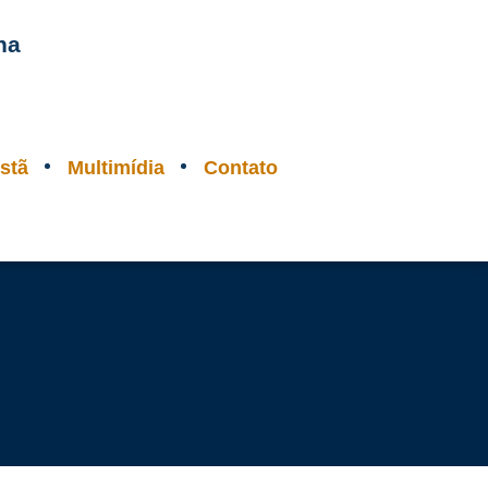
na
stã
Multimídia
Contato