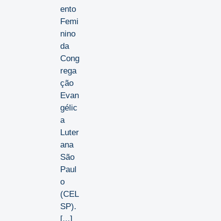
ento
Femi
nino
da
Cong
rega
ção
Evan
gélic
a
Luter
ana
São
Paul
o
(CEL
SP).
[...]