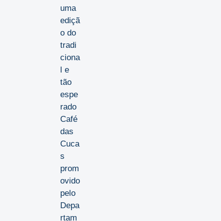
uma
ediçã
o do
tradi
ciona
l e
tão
espe
rado
Café
das
Cuca
s
prom
ovido
pelo
Depa
rtam