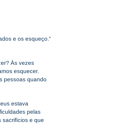
ados e os esqueço.”
zer? Às vezes
amos esquecer.
às pessoas quando
 Deus estava
iculdades pelas
sacrifícios e que