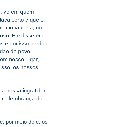
im, verem quem
tava certo e que o
emória curta, no
povo. Ele disse em
s e por isso perdoo
idão do povo,
em nosso lugar,
isso, os nossos
a nossa ingratidão.
m a lembrança do
, por meio dele, os