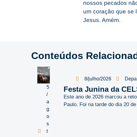
nossos pecados não 
um coração que se 
Jesus. Amém.
Conteúdos Relaciona
8/julho/2026
Depa
5
Festa Junina da CE
/
Este ano de 2026 marcou a ret
a
Paulo. Foi na tarde do dia 20 d
g
o
s
t