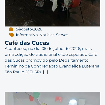
5/agosto/2026
Informativo
,
Notícias
,
Servas
Café das Cucas
Aconteceu, no dia 05 de julho de 2026, mais
uma edição do tradicional e tão esperado Café
das Cucas promovido pelo Departamento
Feminino da Congregação Evangélica Luterana
São Paulo (CELSP). [...]