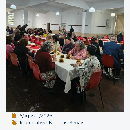
5/agosto/2026
Informativo
,
Notícias
,
Servas