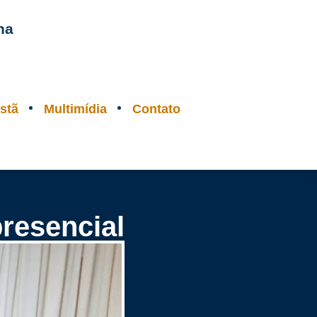
na
stã
Multimídia
Contato
presencial