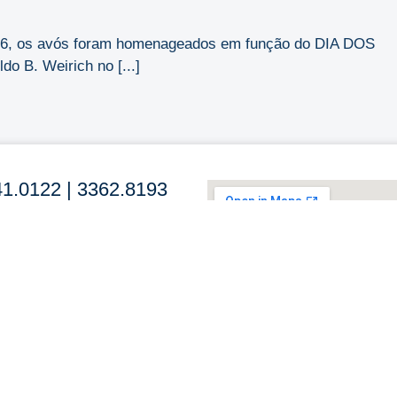
2026, os avós foram homenageados em função do DIA DOS
o B. Weirich no [...]
41.0122 | 3362.8193
 450 – Jardim Ipiranga
rto Alegre/RS