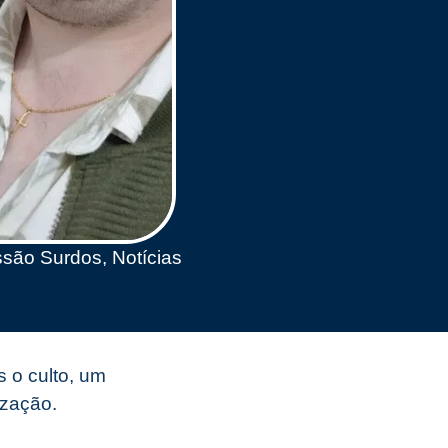
ssão Surdos
,
Notícias
 o culto, um
ização.