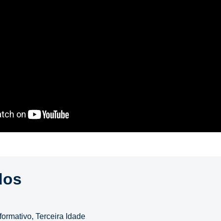
dos
nformativo
,
Terceira Idade