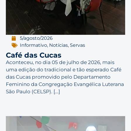
5/agosto/2026
Informativo
,
Notícias
,
Servas
Café das Cucas
Aconteceu, no dia 05 de julho de 2026, mais
uma edição do tradicional e tão esperado Café
das Cucas promovido pelo Departamento
Feminino da Congregação Evangélica Luterana
São Paulo (CELSP). [...]