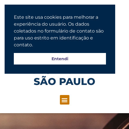
Este site usa cookies para melhorar a
experiência do usuário. Os dados
coletados no formulário de contato são
para uso estrito em identificação e
contato.
Entendi
Congregação Evangélica Luterana
SÃO PAULO