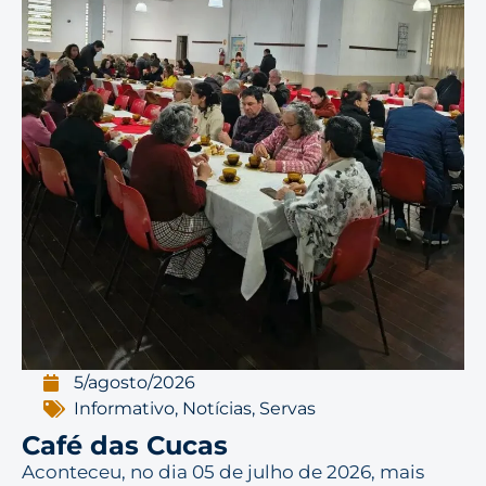
5/agosto/2026
Informativo
,
Notícias
,
Servas
Café das Cucas
Aconteceu, no dia 05 de julho de 2026, mais