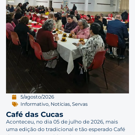
5/agosto/2026
Informativo
,
Notícias
,
Servas
Café das Cucas
Aconteceu, no dia 05 de julho de 2026, mais
uma edição do tradicional e tão esperado Café