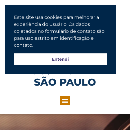
Este site usa cookies para melhorar a
experiência do usuário. Os dados
coletados no formulário de contato são
para uso estrito em identificação e
contato.
Entendi
Congregação Evangélica Luterana
SÃO PAULO