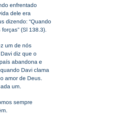
endo enfrentado
ida dele era
eus dizendo: “Quando
forças” (Sl 138.3).
fez um de nós
 Davi diz que o
 país abandona e
 quando Davi clama
do amor de Deus.
cada um.
somos sempre
ém.