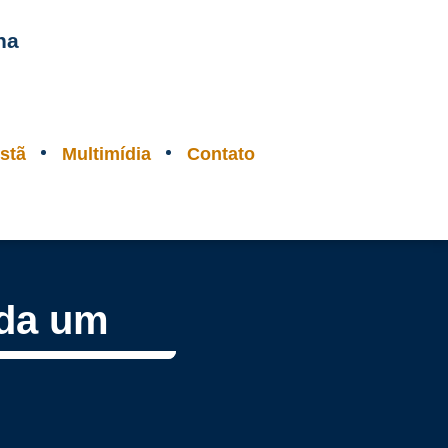
na
stã
Multimídia
Contato
ada um