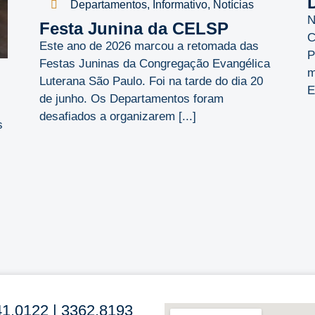
D
Departamentos
,
Informativo
,
Notícias
N
Festa Junina da CELSP
C
Este ano de 2026 marcou a retomada das
P
Festas Juninas da Congregação Evangélica
m
Luterana São Paulo. Foi na tarde do dia 20
E
de junho. Os Departamentos foram
desafiados a organizarem [...]
s
41.0122 | 3362.8193