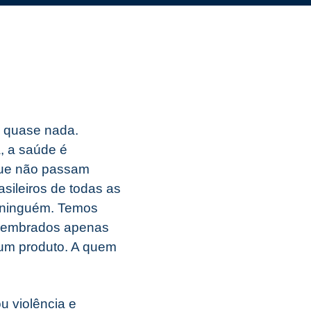
m quase nada.
, a saúde é
 que não passam
sileiros de todas as
e ninguém. Temos
o lembrados apenas
um produto. A quem
u violência e