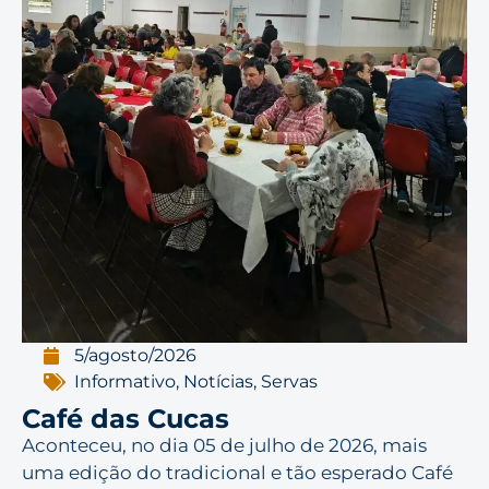
5/agosto/2026
Informativo
,
Notícias
,
Servas
Café das Cucas
Aconteceu, no dia 05 de julho de 2026, mais
uma edição do tradicional e tão esperado Café