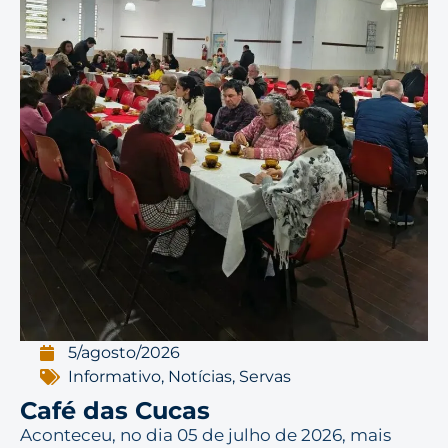
5/agosto/2026
Informativo
,
Notícias
,
Servas
Café das Cucas
Aconteceu, no dia 05 de julho de 2026, mais