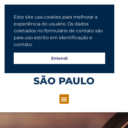
Este site usa cookies para melhorar a
experiência do usuário. Os dados
coletados no formulário de contato são
para uso estrito em identificação e
contato.
Entendi
Congregação Evangélica Luterana
SÃO PAULO