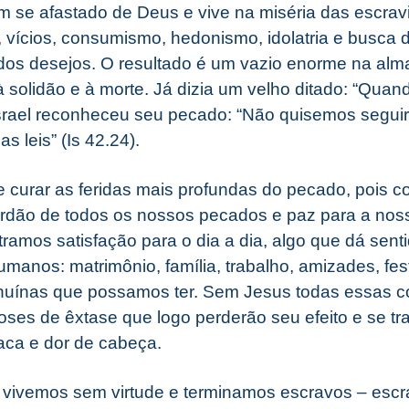
 se afastado de Deus e vive na miséria das escrav
vícios, consumismo, hedonismo, idolatria e busca 
 dos desejos. O resultado é um vazio enorme na al
 solidão e à morte. Já dizia um velho ditado: “Quando
Israel reconheceu seu pecado: “Não quisemos segui
 leis” (Is 42.24).
 curar as feridas mais profundas do pecado, pois 
erdão de todos os nossos pecados e paz para a nos
ramos satisfação para o dia a dia, algo que dá sent
anos: matrimônio, família, trabalho, amizades, fest
enuínas que possamos ter. Sem Jesus todas essas c
es de êxtase que logo perderão seu efeito e se t
aca e dor de cabeça.
 vivemos sem virtude e terminamos escravos – escr