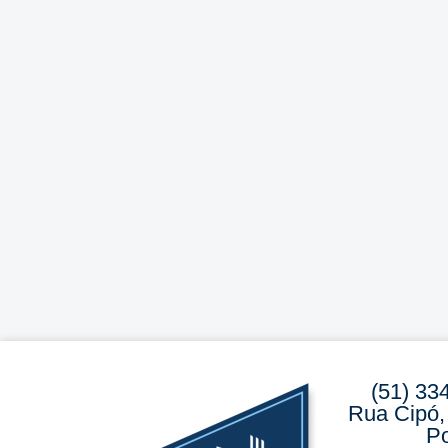
(51) 33
Rua Cipó,
Po