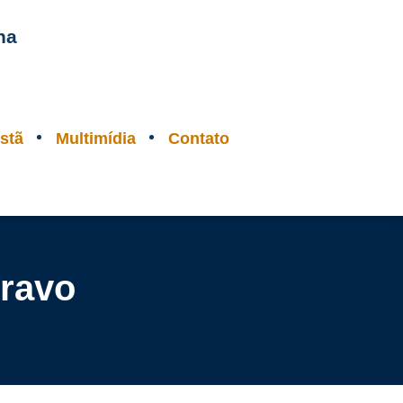
na
stã
Multimídia
Contato
cravo