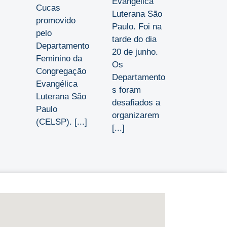
Evangélica
Cucas
Luterana São
promovido
Paulo. Foi na
pelo
tarde do dia
Departamento
20 de junho.
Feminino da
Os
Congregação
Departamento
Evangélica
s foram
Luterana São
desafiados a
Paulo
organizarem
(CELSP). [...]
[...]