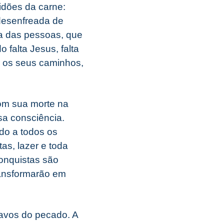
idões da carne:
desenfreada de
ma das pessoas, que
 falta Jesus, falta
r os seus caminhos,
com sua morte na
sa consciência.
ido a todos os
as, lazer e toda
onquistas são
ransformarão em
avos do pecado. A