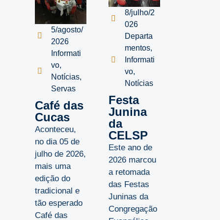
8/julho/2
026
5/agosto/
Departa
2026
mentos
,
Informati
Informati
vo
,
vo
,
Notícias
,
Notícias
Servas
Festa
Café das
Junina
Cucas
da
Aconteceu,
CELSP
no dia 05 de
Este ano de
julho de 2026,
2026 marcou
mais uma
a retomada
edição do
das Festas
tradicional e
Juninas da
tão esperado
Congregação
Café das