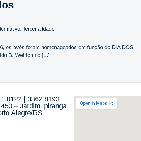
dos
nformativo
,
Terceira Idade
2026, os avós foram homenageados em função do DIA DOS
o B. Weirich no [...]
41.0122 | 3362.8193
 450 – Jardim Ipiranga
rto Alegre/RS