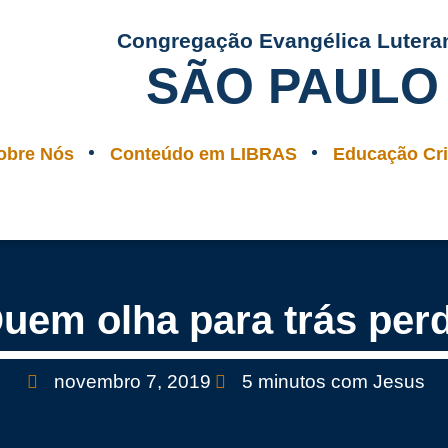
Congregação Evangélica Lutera
SÃO PAULO
obre Nós
Conteúdo em LIBRAS
Educação Cri
uem olha para trás per
novembro 7, 2019
5 minutos com Jesus