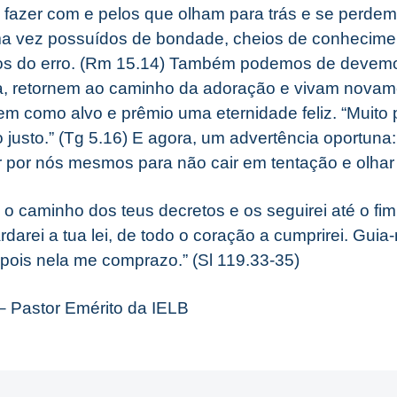
fazer com e pelos que olham para trás e se perdem
a vez possuídos de bondade, cheios de conhecime
los do erro. (Rm 15.14) Também podemos de devemos
a, retornem ao caminho da adoração e vivam novame
tem como alvo e prêmio uma eternidade feliz. “Muito
do justo.” (Tg 5.16) E agora, um advertência oportun
por nós mesmos para não cair em tentação e olhar 
 o caminho dos teus decretos e os seguirei até o fi
darei a tua lei, de todo o coração a cumprirei. Gui
ois nela me comprazo.” (Sl 119.33-35)
 Pastor Emérito da IELB