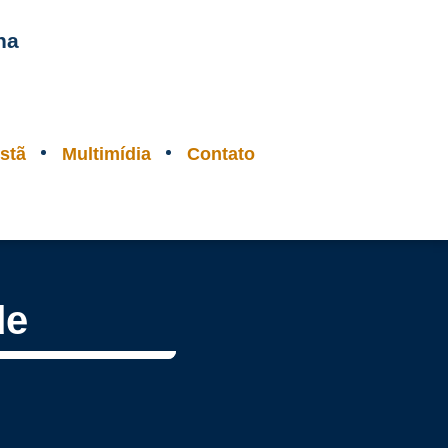
na
stã
Multimídia
Contato
de