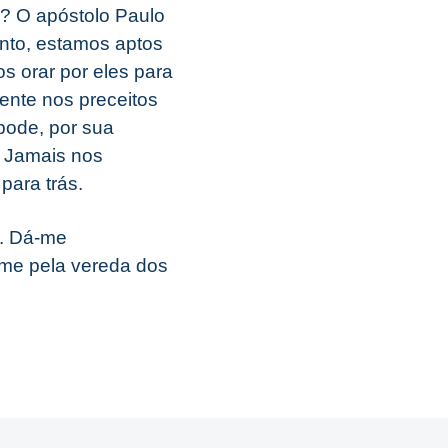
? O apóstolo Paulo
nto, estamos aptos
 orar por eles para
nte nos preceitos
 pode, por sua
a: Jamais nos
para trás.
m. Dá-me
a-me pela vereda dos