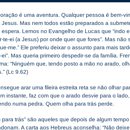
doração é uma aventura. Qualquer pessoa é bem-vind
a Jesus. Mas nem todos estão preparados a submeter
 espera. Lemos no Evangelho de Lucas que “indo e
-te-ei (a Jesus) por onde quer que fores”. Mas não s
e-me.” Ele preferiu deixar o assunto para mais tard
-ei”. Mas queria primeiro despedir-se da família. Fre
ma: “Ninguém que, tendo posto a mão no arado, olha
.” (Lc 9.62)
nsegue arar uma fileira estreita reta se não olhar par
um instante, faz com que o arado desvie para o lado,
endo numa pedra. Quem olha para trás perde.
 para trás” são aqueles que depois de algum tempo
donam. A carta aos Hebreus aconselha: “Não deix