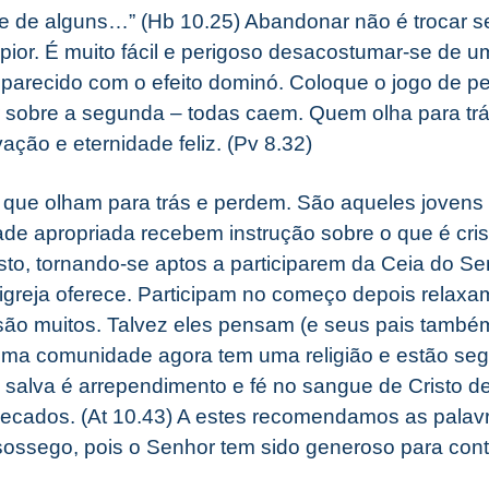
 de alguns…” (Hb 10.25) Abandonar não é trocar se
 pior. É muito fácil e perigoso desacostumar-se de u
parecido com o efeito dominó. Coloque o jogo de p
ir sobre a segunda – todas caem. Quem olha para trá
vação e eternidade feliz. (Pv 8.32)
que olham para trás e perdem. São aqueles jovens 
ade apropriada recebem instrução sobre o que é cris
risto, tornando-se aptos a participarem da Ceia do S
igreja oferece. Participam no começo depois relax
ão muitos. Talvez eles pensam (e seus pais também
a comunidade agora tem uma religião e estão se
ue salva é arrependimento e fé no sangue de Cristo 
ecados. (At 10.43) A estes recomendamos as palavr
ossego, pois o Senhor tem sido generoso para conti