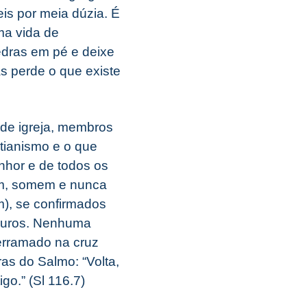
is por meia dúzia. É
ma vida de
edras em pé e deixe
s perde o que existe
de igreja, membros
tianismo e o que
enhor e de todos os
am, somem e nunca
), se confirmados
guros. Nenhuma
derramado na cruz
as do Salmo: “Volta,
go.” (Sl 116.7)