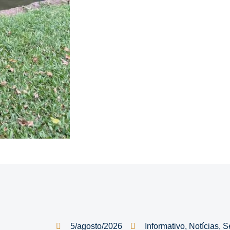
5/agosto/2026
Informativo
,
Notícias
,
S