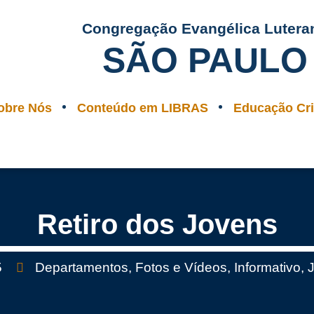
Congregação Evangélica Lutera
SÃO PAULO
obre Nós
Conteúdo em LIBRAS
Educação Cri
Retiro dos Jovens
5
Departamentos
,
Fotos e Vídeos
,
Informativo
,