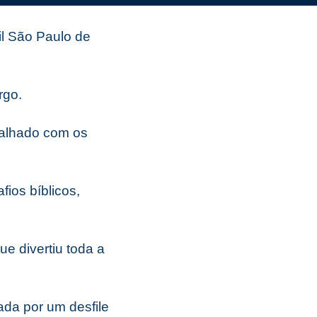
il São Paulo de
rgo.
abalhado com os
ios bíblicos,
ue divertiu toda a
da por um desfile