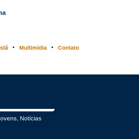
na
stã
Multimídia
Contato
Jovens
,
Notícias