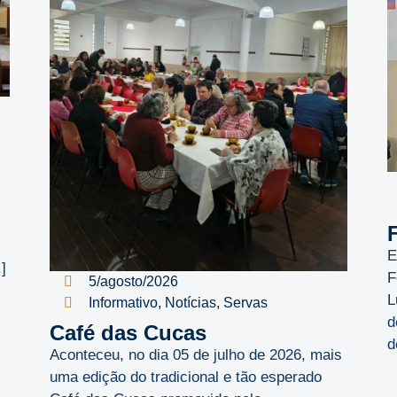
E
]
F
5/agosto/2026
L
Informativo
,
Notícias
,
Servas
d
Café das Cucas
d
Aconteceu, no dia 05 de julho de 2026, mais
uma edição do tradicional e tão esperado