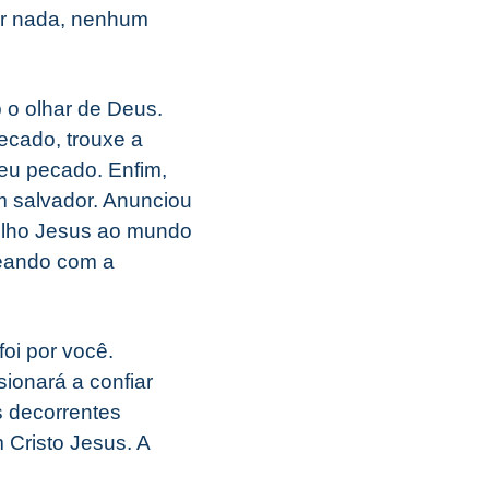
er nada, nenhum
 o olhar de Deus.
ecado, trouxe a
eu pecado. Enfim,
m salvador. Anunciou
 Filho Jesus ao mundo
teando com a
oi por você.
sionará a confiar
s decorrentes
 Cristo Jesus. A