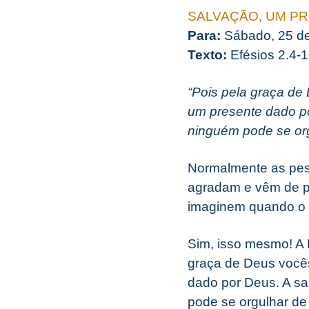
SALVAÇÃO, UM P
Para:
Sábado, 25 d
Texto:
Efésios 2.4-
“Pois pela graça de
um presente dado po
ninguém pode se orgu
Normalmente as pes
agradam e vêm de pe
imaginem quando o p
Sim, isso mesmo! A B
graça de Deus vocês
dado por Deus. A sa
pode se orgulhar de