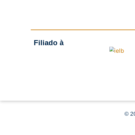
Filiado à
©
20