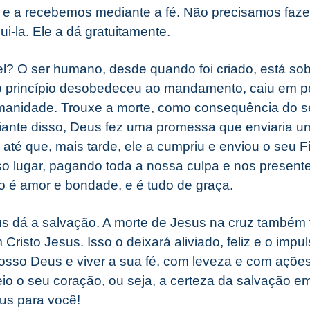
o e a recebemos mediante a fé. Não precisamos faz
i-la. Ele a dá gratuitamente.
l? O ser humano, desde quando foi criado, está sob
o princípio desobedeceu ao mandamento, caiu em p
manidade. Trouxe a morte, como consequência do s
Diante disso, Deus fez uma promessa que enviaria u
 até que, mais tarde, ele a cumpriu e enviou o seu
o lugar, pagando toda a nossa culpa e nos presen
so é amor e bondade, e é tudo de graça.
dá a salvação. A morte de Jesus na cruz também f
Cristo Jesus. Isso o deixará aliviado, feliz e o impul
sso Deus e viver a sua fé, com leveza e com açõe
io o seu coração, ou seja, a certeza da salvação em
us para você!