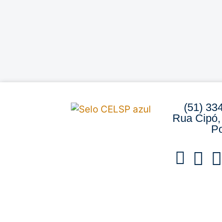
(51) 33
Rua Cipó,
Po