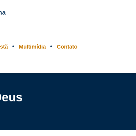
na
stã
Multimídia
Contato
Deus