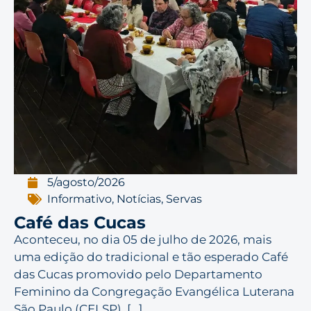
5/agosto/2026
Informativo
,
Notícias
,
Servas
Café das Cucas
Aconteceu, no dia 05 de julho de 2026, mais
uma edição do tradicional e tão esperado Café
das Cucas promovido pelo Departamento
Feminino da Congregação Evangélica Luterana
São Paulo (CELSP). [...]