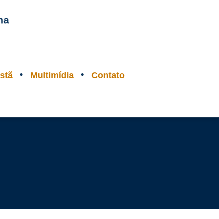
na
stã
Multimídia
Contato