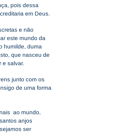
ça, pois dessa
creditaria em Deus.
scretas e não
var este mundo da
to humilde, duma
isto, que nasceu de
 e salvar.
uvens junto com os
consigo de uma forma
inais ao mundo,
santos anjos
esejamos ser