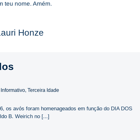
Em teu nome. Amém.
Lauri Honze
dos
,
Informativo
,
Terceira Idade
2026, os avós foram homenageados em função do DIA DOS
o B. Weirich no [...]