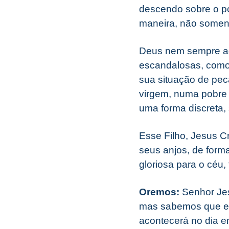
descendo sobre o p
maneira, não soment
Deus nem sempre age
escandalosas, como 
sua situação de pec
virgem, numa pobre 
uma forma discreta,
Esse Filho, Jesus Cr
seus anjos, de forma
gloriosa para o céu,
Oremos:
Senhor Jes
mas sabemos que est
acontecerá no dia em