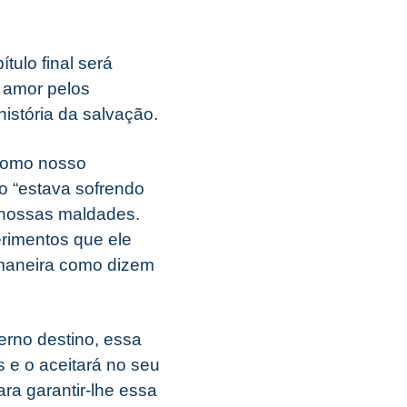
tulo final será
 amor pelos
istória da salvação.
 como nosso
o “estava sofrendo
 nossas maldades.
erimentos que ele
 maneira como dizem
rno destino, essa
s e o aceitará no seu
ra garantir-lhe essa