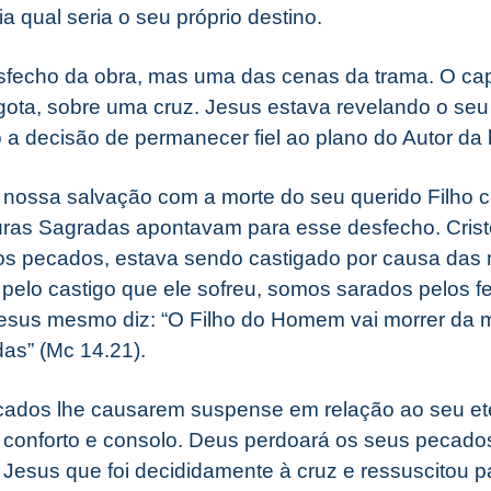
bia qual seria o seu próprio destino.
sfecho da obra, mas uma das cenas da trama. O capí
ota, sobre uma cruz. Jesus estava revelando o seu
a decisão de permanecer fiel ao plano do Autor da h
 nossa salvação com a morte do seu querido Filho
ituras Sagradas apontavam para esse desfecho. Crist
os pecados, estava sendo castigado por causa das
elo castigo que ele sofreu, somos sarados pelos f
 Jesus mesmo diz: “O Filho do Homem vai morrer da
das” (Mc 14.21).
ados lhe causarem suspense em relação ao seu ete
ará conforto e consolo. Deus perdoará os seus pecado
Jesus que foi decididamente à cruz e ressuscitou pa