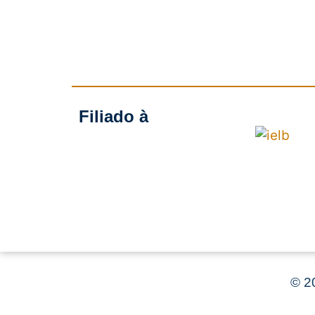
Filiado à
©
20