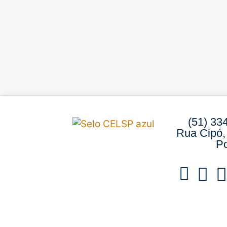
(51) 33
Rua Cipó,
Po