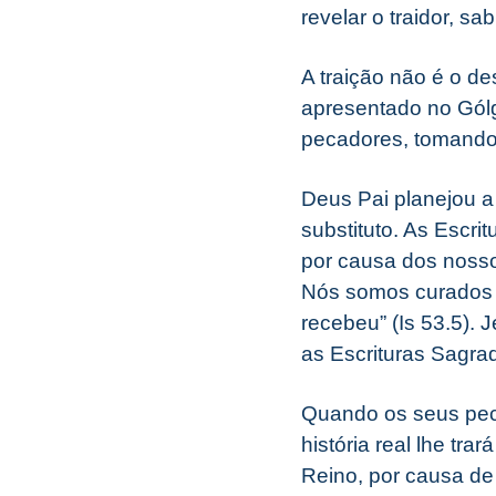
revelar o traidor, sa
A traição não é o de
apresentado no Gólg
pecadores, tomando 
Deus Pai planejou a
substituto. As Escr
por causa dos noss
Nós somos curados p
recebeu” (Is 53.5).
as Escrituras Sagra
Quando os seus pec
história real lhe tr
Reino, por causa de 