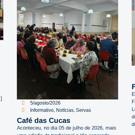
E
]
F
5/agosto/2026
L
Informativo
,
Notícias
,
Servas
d
Café das Cucas
d
Aconteceu, no dia 05 de julho de 2026, mais