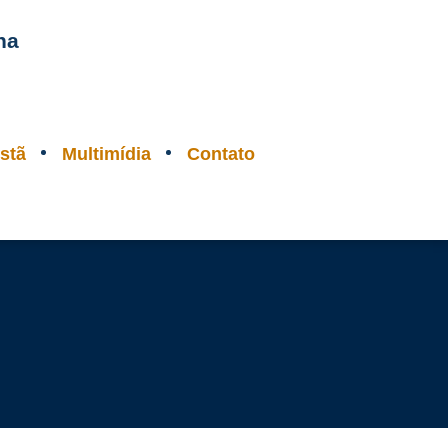
na
stã
Multimídia
Contato