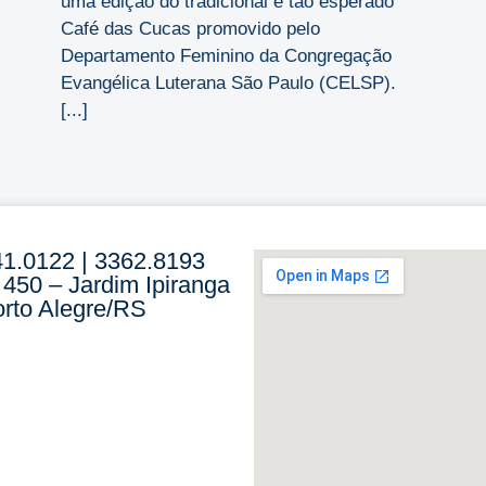
uma edição do tradicional e tão esperado
Café das Cucas promovido pelo
Departamento Feminino da Congregação
Evangélica Luterana São Paulo (CELSP).
[...]
41.0122 | 3362.8193
 450 – Jardim Ipiranga
rto Alegre/RS