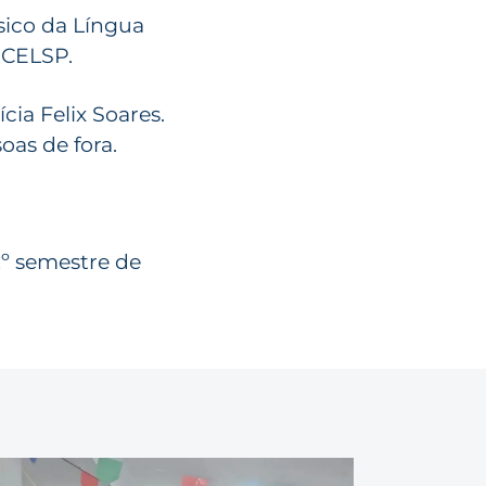
sico da Língua
 CELSP.
ia Felix Soares.
as de fora.
2º semestre de