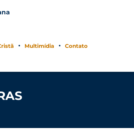
ana
O
ristã
Multimídia
Contato
BRAS