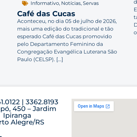
d
Informativo
,
Notícias
,
Servas
E
Café das Cucas
t
Aconteceu, no dia 05 de julho de 2026,
D
mais uma edição do tradicional e tão
o
esperado Café das Cucas promovido
pelo Departamento Feminino da
Congregação Evangélica Luterana São
Paulo (CELSP). [...]
41.0122 | 3362.8193
pó, 450 – Jardim
Ipiranga
rto Alegre/RS