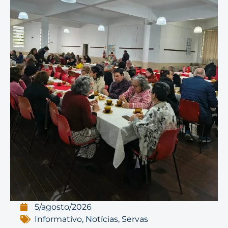
5/agosto/2026
Informativo
,
Notícias
,
Servas