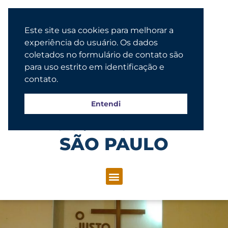
Este site usa cookies para melhorar a
experiência do usuário. Os dados
coletados no formulário de contato são
para uso estrito em identificação e
contato.
Entendi
Congregação Evangélica Luterana
SÃO PAULO