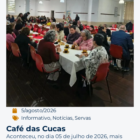
5/agosto/2026
Informativo
,
Notícias
,
Servas
Café das Cucas
Aconteceu, no dia 05 de julho de 2026, mais