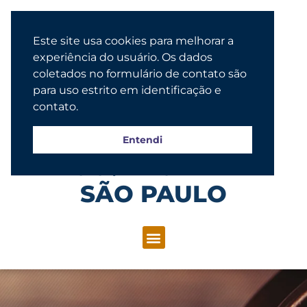
Este site usa cookies para melhorar a
experiência do usuário. Os dados
coletados no formulário de contato são
para uso estrito em identificação e
contato.
Entendi
Congregação Evangélica Luterana
SÃO PAULO