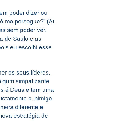
sem poder dizer ou
cê me persegue?” (At
ias sem poder ver.
a de Saulo e as
ois eu escolhi esse
er os seus líderes.
algum simpatizante
s é Deus e tem uma
justamente o inimigo
eira diferente e
nova estratégia de