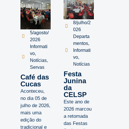
8/julho/2
026
5/agosto/
Departa
2026
mentos
,
Informati
Informati
vo
,
vo
,
Notícias
,
Notícias
Servas
Festa
Café das
Junina
Cucas
da
Aconteceu,
CELSP
no dia 05 de
Este ano de
julho de 2026,
2026 marcou
mais uma
a retomada
edição do
das Festas
tradicional e