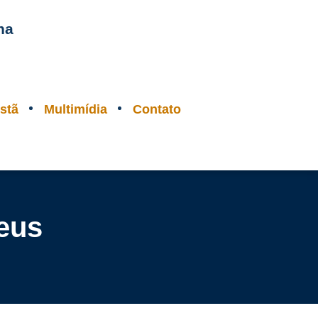
na
stã
Multimídia
Contato
Deus