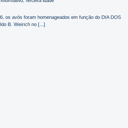
,
Informativo
,
Terceira Idade
2026, os avós foram homenageados em função do DIA DOS
o B. Weirich no [...]