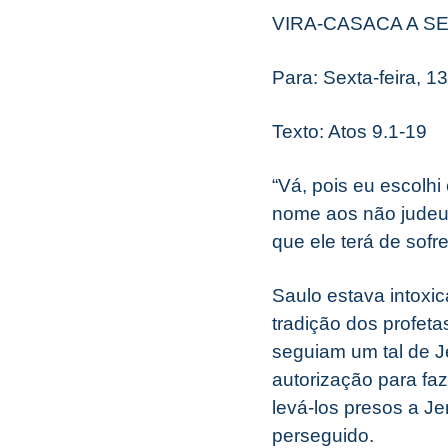
VIRA-CASACA A S
Para: Sexta-feira, 1
Texto: Atos 9.1-19
“Vá, pois eu escolh
nome aos não judeus
que ele terá de sofr
Saulo estava intoxic
tradição dos profet
seguiam um tal de J
autorização para fa
levá-los presos a J
perseguido.