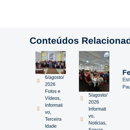
Conteúdos Relaciona
Fe
6/agosto/
Est
2026
Pau
Fotos e
5/agosto/
Vídeos
,
2026
Informati
Informati
vo
,
vo
,
Terceira
Notícias
,
Idade
Servas