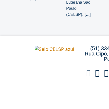
Luterana São
Paulo
(CELSP). [...]
(51) 33
Rua Cipó,
Po