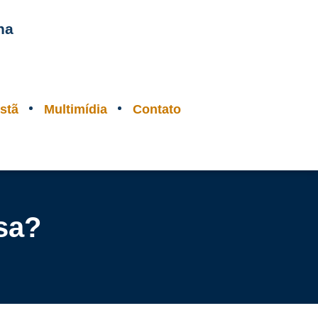
na
stã
Multimídia
Contato
sa?