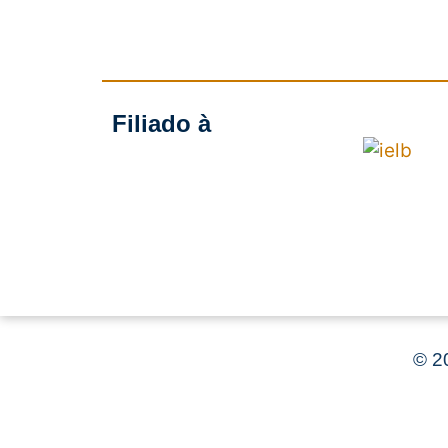
Filiado à
©
20