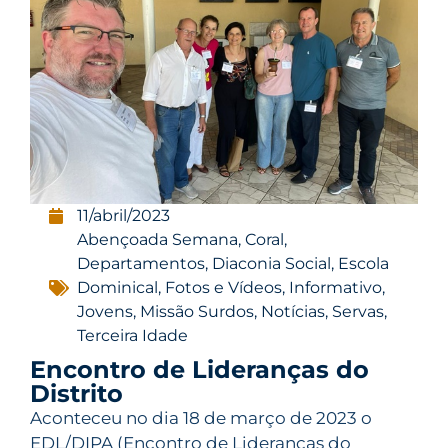
11/abril/2023
Abençoada Semana
,
Coral
,
Departamentos
,
Diaconia Social
,
Escola
Dominical
,
Fotos e Vídeos
,
Informativo
,
Jovens
,
Missão Surdos
,
Notícias
,
Servas
,
Terceira Idade
Encontro de Lideranças do
Distrito
Aconteceu no dia 18 de março de 2023 o
EDL/DIPA (Encontro de Lideranças do