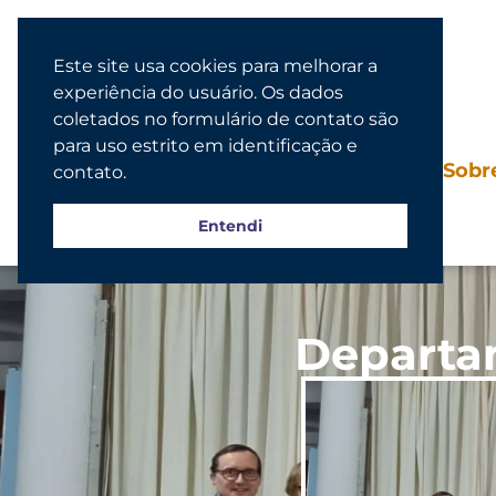
Este site usa cookies para melhorar a
experiência do usuário. Os dados
coletados no formulário de contato são
para uso estrito em identificação e
Agenda
Sobr
contato.
Entendi
Departam