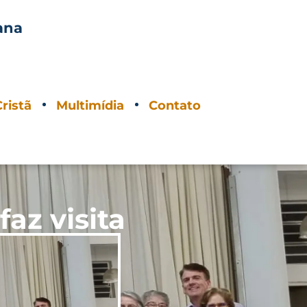
ana
O
ristã
Multimídia
Contato
az visita