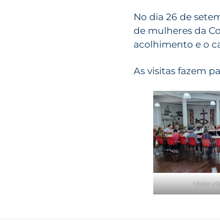
No dia 26 de sete
de mulheres da Co
acolhimento e o ca
As visitas fazem p
Visita d