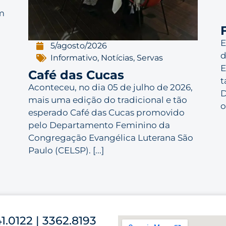
m
E
5/agosto/2026
d
Informativo
,
Notícias
,
Servas
E
Café das Cucas
t
Aconteceu, no dia 05 de julho de 2026,
D
mais uma edição do tradicional e tão
o
esperado Café das Cucas promovido
pelo Departamento Feminino da
Congregação Evangélica Luterana São
Paulo (CELSP). [...]
41.0122 | 3362.8193