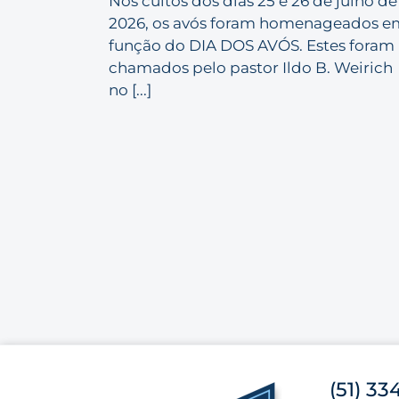
Nos cultos dos dias 25 e 26 de julho de
2026, os avós foram homenageados e
função do DIA DOS AVÓS. Estes foram
chamados pelo pastor Ildo B. Weirich
no [...]
(51) 33