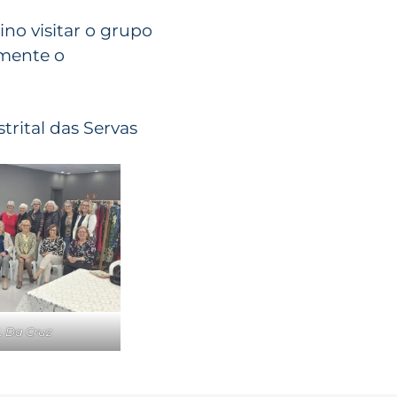
no visitar o grupo
amente o
trital das Servas
l. Da Cruz