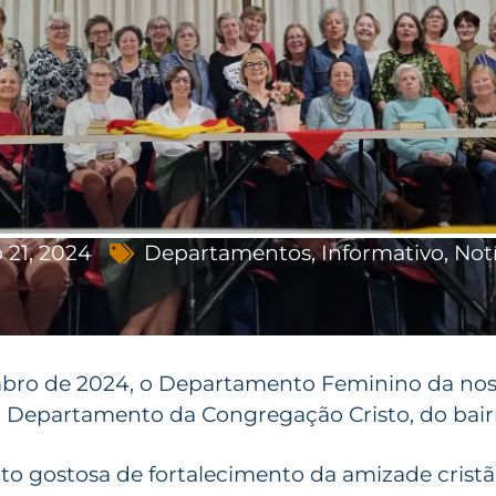
 21, 2024
Departamentos
,
Informativo
,
Notí
mbro de 2024, o Departamento Feminino da no
do Departamento da Congregação Cristo, do bair
to gostosa de fortalecimento da amizade cristã