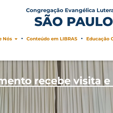
Congregação Evangélica Luter
SÃO PAUL
e Nós
Conteúdo em LIBRAS
Educação C
ento recebe visita e f