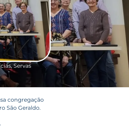
cias
,
Servas
ssa congregação
ro São Geraldo.
.