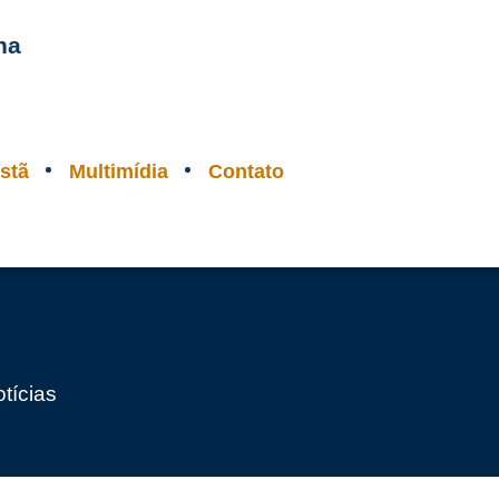
na
stã
Multimídia
Contato
tícias