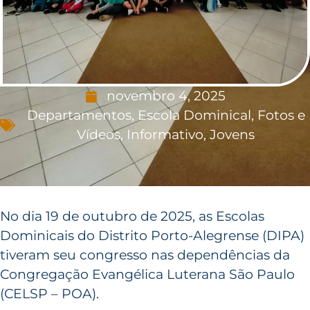
novembro 4, 2025
Departamentos
,
Escola Dominical
,
Fotos e
Vídeos
,
Informativo
,
Jovens
No dia 19 de outubro de 2025, as Escolas
Dominicais do Distrito Porto-Alegrense (DIPA)
tiveram seu congresso nas dependências da
Congregação Evangélica Luterana São Paulo
(CELSP – POA).