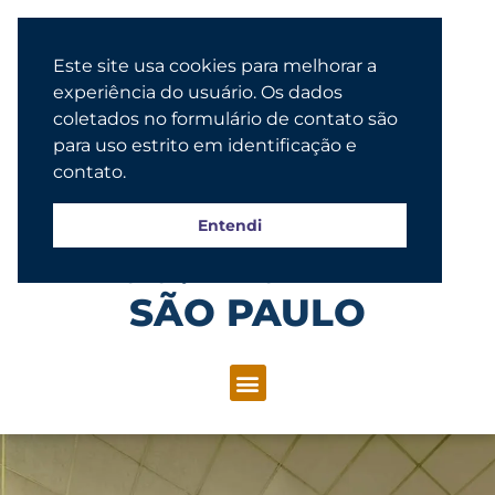
Este site usa cookies para melhorar a
experiência do usuário. Os dados
coletados no formulário de contato são
para uso estrito em identificação e
contato.
Entendi
Congregação Evangélica Luterana
SÃO PAULO