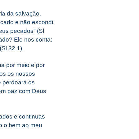
ria da salvação.
ecado e não escondi
meus pecados” (Sl
ado? Ele nos conta:
Sl 32.1).
a por meio e por
mos os nossos
e perdoará os
 em paz com Deus
ados e continuas
do o bem ao meu