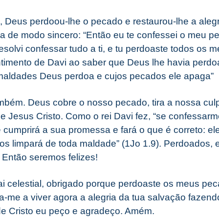
, Deus perdoou-lhe o pecado e restaurou-lhe a aleg
sa de modo sincero: “Então eu te confessei o meu p
solvi confessar tudo a ti, e tu perdoaste todos os 
entimento de Davi ao saber que Deus lhe havia perdo
 maldades Deus perdoa e cujos pecados ele apaga” (
bém. Deus cobre o nosso pecado, tira a nossa culp
de Jesus Cristo. Como o rei Davi fez, “se confessar
 cumprirá a sua promessa e fará o que é correto: el
os limpará de toda maldade” (1Jo 1.9). Perdoados,
 Então seremos felizes!
i celestial, obrigado porque perdoaste os meus pec
-me a viver agora a alegria da tua salvação fazen
e Cristo eu peço e agradeço. Amém.