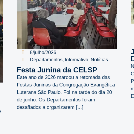
8/julho/2026
D
Departamentos
,
Informativo
,
Notícias
N
Festa Junina da CELSP
C
Este ano de 2026 marcou a retomada das
P
Festas Juninas da Congregação Evangélica
m
Luterana São Paulo. Foi na tarde do dia 20
E
de junho. Os Departamentos foram
desafiados a organizarem [...]
s