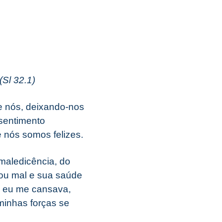
Sl 32.1)
e nós, deixando-nos
sentimento
 nós somos felizes.
maledicência, do
sou mal e sua saúde
o, eu me cansava,
 minhas forças se