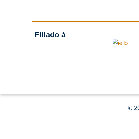
Filiado à
©
20