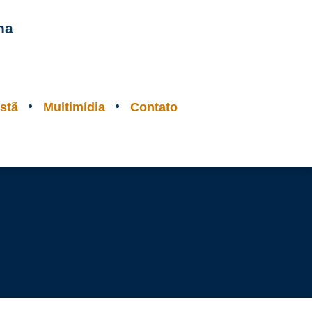
na
stã
Multimídia
Contato