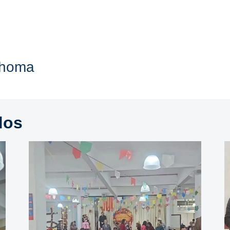
Thoma
dos