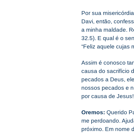
Por sua misericórdia
Davi, então, confes
a minha maldade. Re
32.5). E qual é o s
“Feliz aquele cujas
Assim é conosco tam
causa do sacrifício 
pecados a Deus, ele
nossos pecados e n
por causa de Jesus!
Oremos:
Querido Pa
me perdoando. Ajuda
próximo. Em nome d