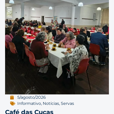
5/agosto/2026
Informativo
,
Notícias
,
Servas
Café das Cucas