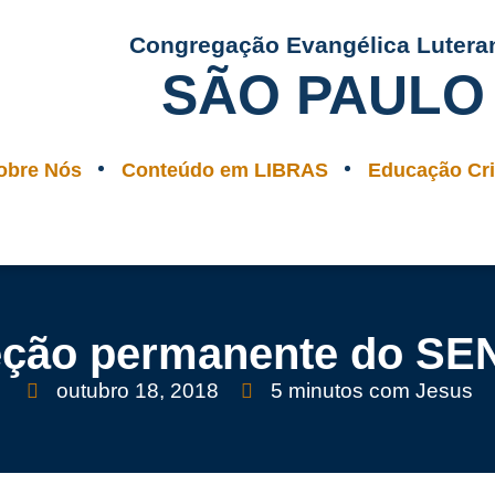
Congregação Evangélica Lutera
SÃO PAULO
obre Nós
Conteúdo em LIBRAS
Educação Cri
eção permanente do S
outubro 18, 2018
5 minutos com Jesus