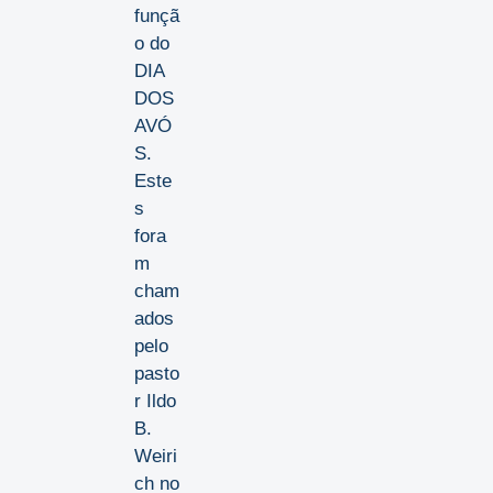
funçã
o do
DIA
DOS
AVÓ
S.
Este
s
fora
m
cham
ados
pelo
pasto
r Ildo
B.
Weiri
ch no