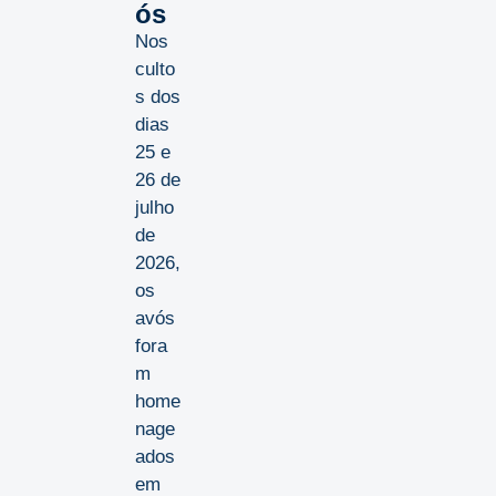
ós
Nos
culto
s dos
dias
25 e
26 de
julho
de
2026,
os
avós
fora
m
home
nage
ados
em