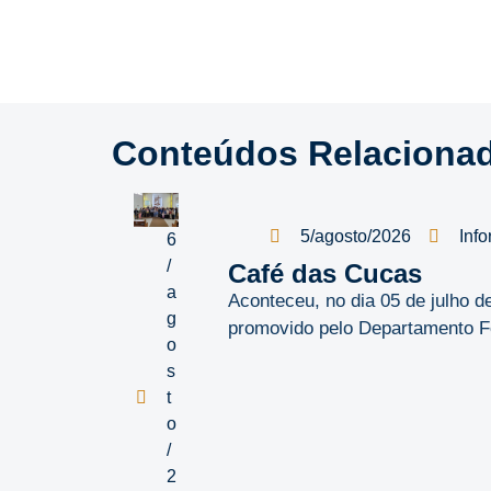
Conteúdos Relaciona
5/agosto/2026
Info
6
/
Café das Cucas
a
Aconteceu, no dia 05 de julho 
g
promovido pelo Departamento Fe
o
s
t
o
/
2