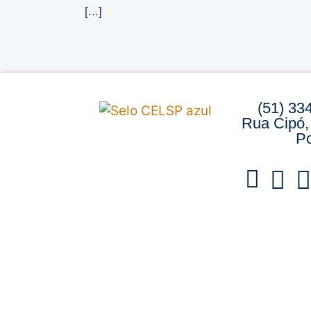
[...]
(51) 33
Rua Cipó,
Po