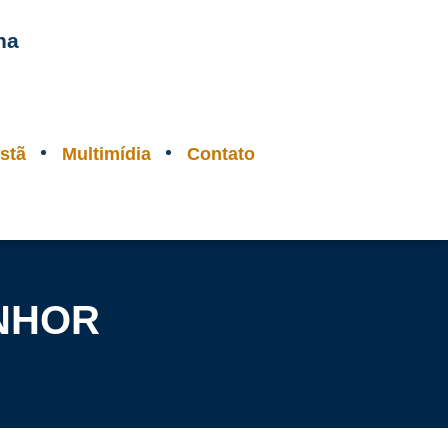
na
stã
Multimídia
Contato
ENHOR