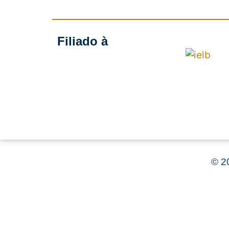
Filiado à
©
20